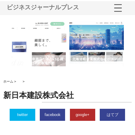
ビジネスジャーナルプレス
多摩
有限会社松幸商店が手がける織
北海道軽金属株式会社がスノー
株
工事
ネームと下げ札の製造技術
フライとテーパーブロックの専
る
用ページを新設
ス
ホーム >
>
新日本建設株式会社
twitter
facebook
google+
はてブ