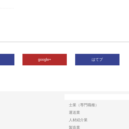
google+
はてブ
カテゴリー
士業（専門職種）
運送業
人材紹介業
製造業