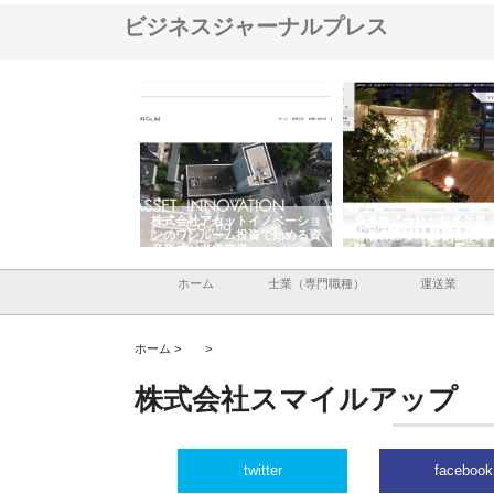
ビジネスジャーナルプレス
ＯＮＯｃｏｍｐａｎｙ
株式会社アセットイノベーショ
庭楽株式会社が知多半島
ら広域配送を実現でき
ンのワンルーム投資で始める資
と名古屋で叶える理想の
産形成と老後準備
間
ホーム
士業（専門職種）
運送業
ホーム >
>
株式会社スマイルアップ
twitter
facebook