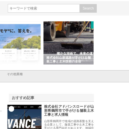
会社ＣＳＡの事業内容と強
株式会社山形道路が手がける舗
ホクシン設備株式会
徹底解説
装工事と土木技術の全容
る給排水空調消火設
績と強み
その他業種
おすすめ記事
株式会社アドバンスロードが山
1
形県鶴岡市で手がける舗装土木
工事と求人情報
山形県鶴岡市で地域の道路基盤を支え
る企業として、舗装工事や土木工事を
手がける専門会社があります。地域住