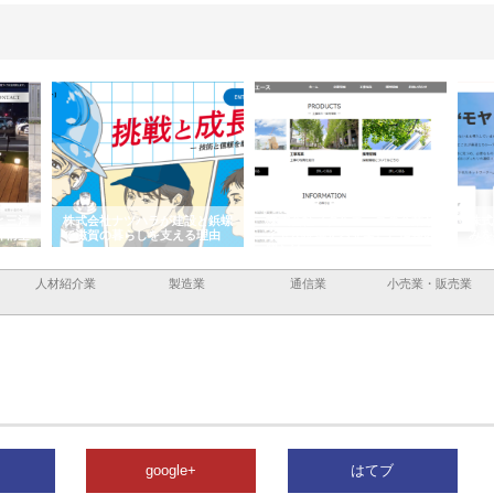
と三河
株式会社ナツハラが建設と鋲螺
株式会社メタルエースの企業サ
株式
外構空
で滋賀の暮らしを支える理由
イトが提供する充実した情報内
みを
容とは
人材紹介業
製造業
通信業
小売業・販売業
google+
はてブ