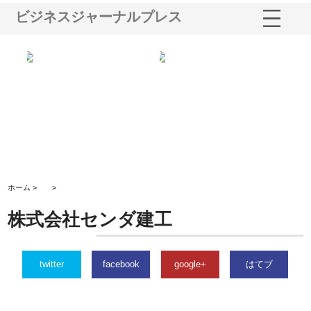
ビジネスジャーナルプレス
鋲螺
株式会社メタルエースの企業サ
株式会社ＣＳＡの事業内容と強
株
由
イトが提供する充実した情報内
みを徹底解説
装
容とは
ホーム >
>
株式会社センダ建工
twitter
facebook
google+
はてブ