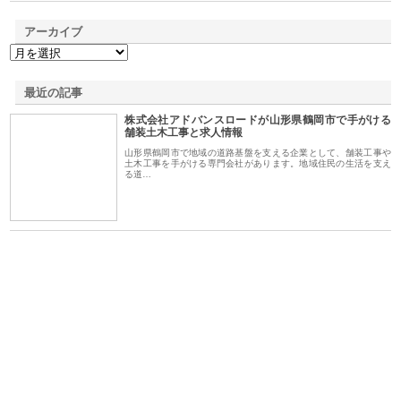
アーカイブ
最近の記事
株式会社アドバンスロードが山形県鶴岡市で手がける
舗装土木工事と求人情報
山形県鶴岡市で地域の道路基盤を支える企業として、舗装工事や
土木工事を手がける専門会社があります。地域住民の生活を支え
る道…
業サ
株式会社ＣＳＡの事業内容と強
株式会社山形道路が手がける舗
ホ
報内
みを徹底解説
装工事と土木技術の全容
る