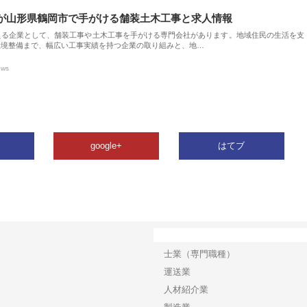
が山形県鶴岡市で手がける舗装土木工事と求人情報
える企業として、舗装工事や土木工事を手がける専門会社があります。地域住民の生活を支
環境整備まで、幅広い工事実績を持つ企業の取り組みと、地…
ews
google+
はてブ
カテゴリー
士業（専門職種）
運送業
人材紹介業