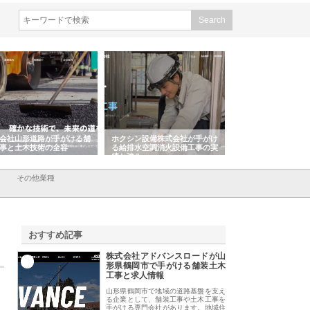
会社山形道路が手がける舗
ホクシン設備株式会社が手がけ
株式会社東京シー・
事と土木技術の全容
る給排水空調消火設備工事の実
のGISインフラ管理
績と強み
入メリット
その他業種
おすすめ記事
株式会社アドバンスロードが山
1
形県鶴岡市で手がける舗装土木
工事と求人情報
山形県鶴岡市で地域の道路基盤を支え
る企業として、舗装工事や土木工事を
手がける専門会社があります。地域住