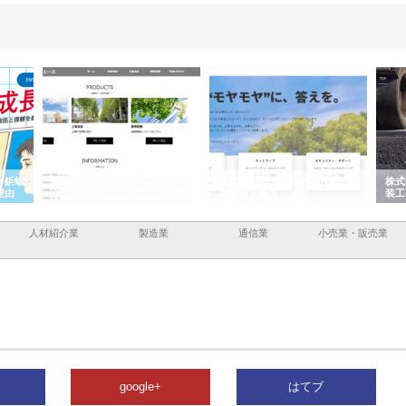
と鋲螺
株式会社メタルエースの企業サ
株式会社ＣＳＡの事業内容と強
株式
理由
イトが提供する充実した情報内
みを徹底解説
装工
容とは
人材紹介業
製造業
通信業
小売業・販売業
google+
はてブ