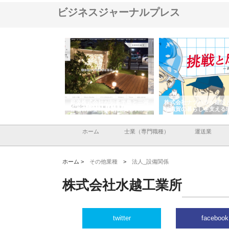
ビジネスジャーナルプレス
アセットイノベーショ
庭楽株式会社が知多半島と三河
株式会社ナツハラが建設
ルーム投資で始める資
と名古屋で叶える理想の外構空
で滋賀の暮らしを支える
老後準備
間
ホーム
士業（専門職種）
運送業
ホーム >
その他業種
>
法人_設備関係
株式会社水越工業所
twitter
facebook