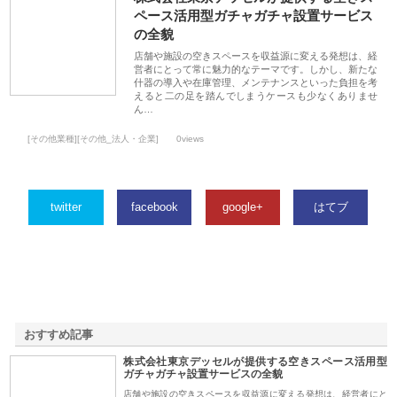
ペース活用型ガチャガチャ設置サービス
の全貌
店舗や施設の空きスペースを収益源に変える発想は、経
営者にとって常に魅力的なテーマです。しかし、新たな
什器の導入や在庫管理、メンテナンスといった負担を考
えると二の足を踏んでしまうケースも少なくありませ
ん…
[その他業種][その他_法人・企業]
0views
twitter
facebook
google+
はてブ
おすすめ記事
株式会社東京デッセルが提供する空きスペース活用型
1
ガチャガチャ設置サービスの全貌
店舗や施設の空きスペースを収益源に変える発想は、経営者にと