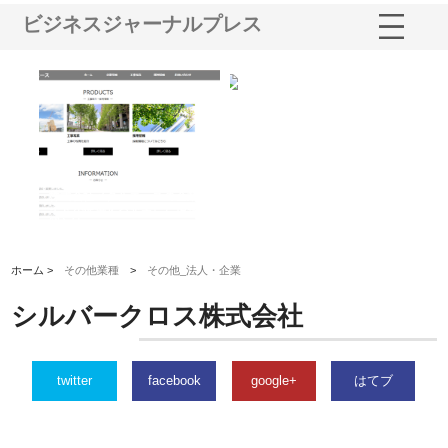
ビジネスジャーナルプレス
鋲螺
株式会社メタルエースの企業サ
株式会社ＣＳＡの事業内容と強
株
由
イトが提供する充実した情報内
みを徹底解説
装
容とは
ホーム >
その他業種
>
その他_法人・企業
シルバークロス株式会社
twitter
facebook
google+
はてブ