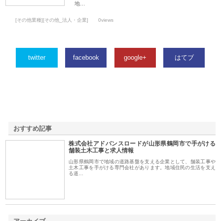
地…
[その他業種][その他_法人・企業]
0views
twitter
facebook
google+
はてブ
おすすめ記事
株式会社アドバンスロードが山形県鶴岡市で手がける
1
舗装土木工事と求人情報
山形県鶴岡市で地域の道路基盤を支える企業として、舗装工事や
土木工事を手がける専門会社があります。地域住民の生活を支え
る道…