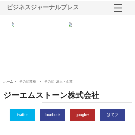
ビジネスジャーナルプレス
る舗
ホクシン設備株式会社が手がけ
株式会社東京シー・エム・シー
株
る給排水空調消火設備工事の実
のGISインフラ管理システム導
か
績と強み
入メリット
由
ホーム >
その他業種
>
その他_法人・企業
ジーエムストーン株式会社
twitter
facebook
google+
はてブ