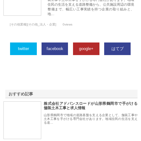
住民の生活を支える道路整備から、公共施設周辺の環境
整備まで、幅広い工事実績を持つ企業の取り組みと、
地…
[その他業種][その他_法人・企業]
0views
twitter
facebook
google+
はてブ
おすすめ記事
株式会社アドバンスロードが山形県鶴岡市で手がける
1
舗装土木工事と求人情報
山形県鶴岡市で地域の道路基盤を支える企業として、舗装工事や
土木工事を手がける専門会社があります。地域住民の生活を支え
る道…