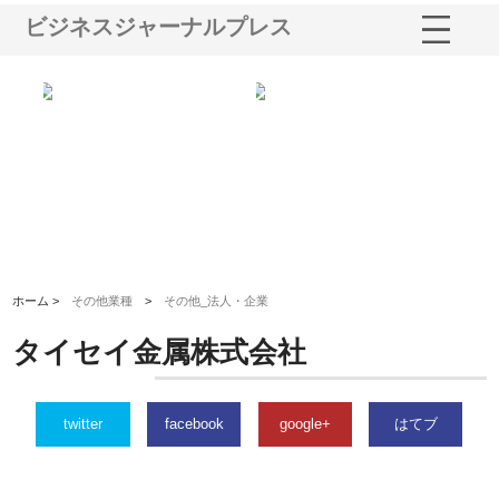
ビジネスジャーナルプレス
選ば
株式会社名神精工の最新ニュー
有限会社エム・ビルドが南多摩
有
ルの
スリリース一覧と注目トピック
で選ばれる道路舗装と土木工事
ネ
の実力
ホーム >
その他業種
>
その他_法人・企業
タイセイ金属株式会社
twitter
facebook
google+
はてブ