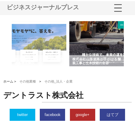
ビジネスジャーナルプレス
業サ
株式会社ＣＳＡの事業内容と強
株式会社山形道路が手がける舗
ホ
報内
みを徹底解説
装工事と土木技術の全容
る
績
ホーム >
その他業種
>
その他_法人・企業
デントラスト株式会社
twitter
facebook
google+
はてブ