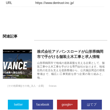
URL
https://www.dentrust-inc.jp/
関連記事
株式会社アドバンスロードが山形県鶴岡
市で手がける舗装土木工事と求人情報
山形県鶴岡市で地域の道路基盤を支える企業として、舗
装工事や土木工事を手がける専門会社があります。地域
住民の生活を支える道路整備から、公共施設周辺の環境
整備まで、幅広い工事実績を持つ企業の取り組みと、
地…
[その他業種][その他_法人・企業]
0views
twitter
facebook
google+
はてブ