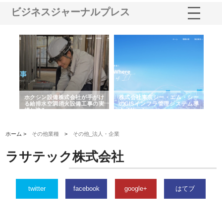
ビジネスジャーナルプレス
る舗
ホクシン設備株式会社が手がけ
株式会社東京シー・エム・シー
株
る給排水空調消火設備工事の実
のGISインフラ管理システム導
か
績と強み
入メリット
由
ホーム >
その他業種
>
その他_法人・企業
ラサテック株式会社
twitter
facebook
google+
はてブ