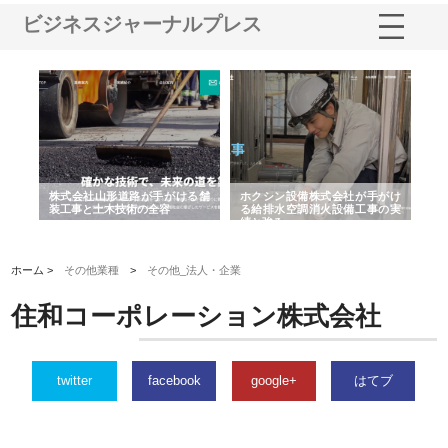
ビジネスジャーナルプレス
と強
株式会社山形道路が手がける舗
ホクシン設備株式会社が手がけ
株
装工事と土木技術の全容
る給排水空調消火設備工事の実
の
績と強み
入
ホーム >
その他業種
>
その他_法人・企業
住和コーポレーション株式会社
twitter
facebook
google+
はてブ