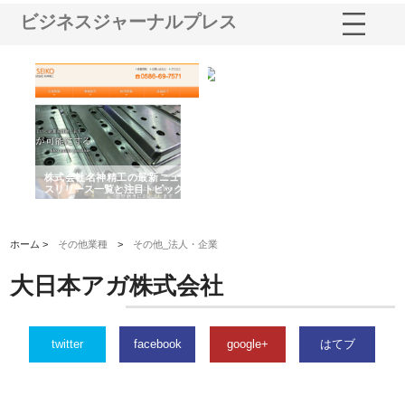
ビジネスジャーナルプレス
選ば
株式会社名神精工の最新ニュー
有限会社エム・ビルドが南多摩
有
ルの
スリリース一覧と注目トピック
で選ばれる道路舗装と土木工事
ネ
の実力
ホーム >
その他業種
>
その他_法人・企業
大日本アガ株式会社
twitter
facebook
google+
はてブ