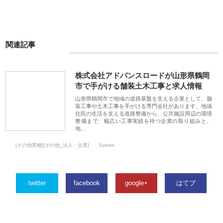
関連記事
株式会社アドバンスロードが山形県鶴岡
市で手がける舗装土木工事と求人情報
山形県鶴岡市で地域の道路基盤を支える企業として、舗
装工事や土木工事を手がける専門会社があります。地域
住民の生活を支える道路整備から、公共施設周辺の環境
整備まで、幅広い工事実績を持つ企業の取り組みと、
地…
[その他業種][その他_法人・企業]
0views
twitter
facebook
google+
はてブ