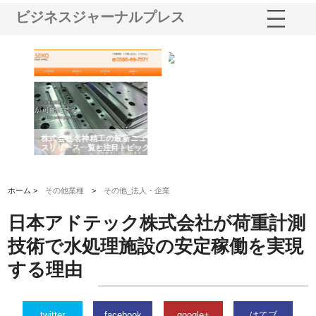
ビジネスジャーナルプレス
選ば
株式会社名神精工の最新ニュー
有限会社エム・ビルドが南多摩
有
ルの
スリリース一覧と注目トピック
で選ばれる道路舗装と土木工事
ネ
の実力
ホーム >
その他業種
>
その他_法人・企業
日本アドテック株式会社が荷重計測
技術で水処理施設の安定稼働を実現
する理由
twitter
facebook
google+
はてブ