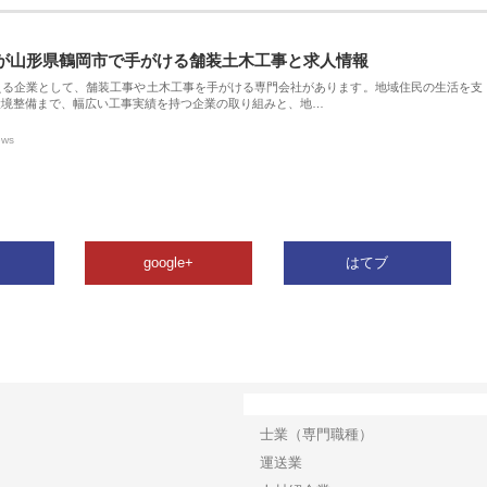
が山形県鶴岡市で手がける舗装土木工事と求人情報
える企業として、舗装工事や土木工事を手がける専門会社があります。地域住民の生活を支
環境整備まで、幅広い工事実績を持つ企業の取り組みと、地…
ews
google+
はてブ
カテゴリー
士業（専門職種）
運送業