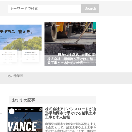
会社ＣＳＡの事業内容と強
株式会社山形道路が手がける舗
ホクシン設備株式会
徹底解説
装工事と土木技術の全容
る給排水空調消火設
績と強み
その他業種
おすすめ記事
株式会社アドバンスロードが山
1
形県鶴岡市で手がける舗装土木
工事と求人情報
山形県鶴岡市で地域の道路基盤を支え
る企業として、舗装工事や土木工事を
手がける専門会社があります。地域住