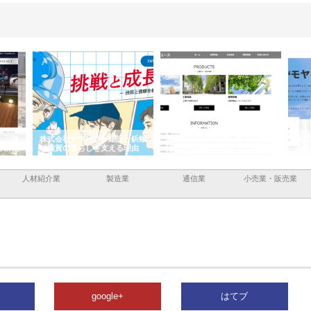
と三河
株式会社ナツハラが建設と鋲螺
株式会社メタルエースの企業サ
株式
外構空
で滋賀の暮らしを支える理由
イトが提供する充実した情報内
みを
容とは
人材紹介業
製造業
通信業
小売業・販売業
google+
はてブ