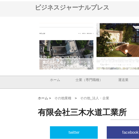
ビジネスジャーナルプレス
ＯＮＯｃｏｍｐａｎｙ
株式会社アセットイノベーショ
庭楽株式会社が知多半島
ら広域配送を実現でき
ンのワンルーム投資で始める資
と名古屋で叶える理想の
産形成と老後準備
間
ホーム
士業（専門職種）
運送業
ホーム >
その他業種
>
その他_法人・企業
有限会社三木水道工業所
twitter
facebook