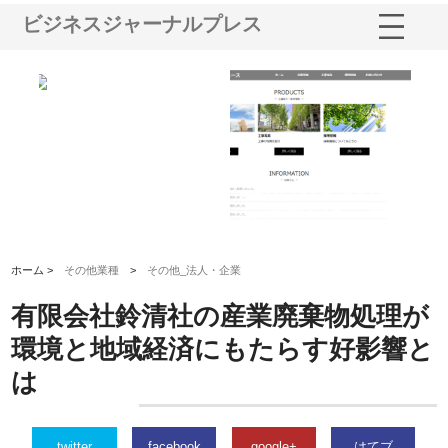
ビジネスジャーナルプレス
三河
株式会社ナツハラが建設と鋲螺
株式会社メタルエースの企業サ
株
構空
で滋賀の暮らしを支える理由
イトが提供する充実した情報内
み
容とは
ホーム >
その他業種
>
その他_法人・企業
有限会社鈴清社の産業廃棄物処理が
環境と地域経済にもたらす好影響と
は
twitter
facebook
google+
はてブ