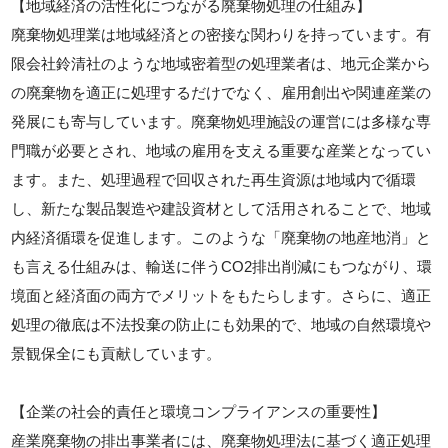
【地域経済の活性化につながる廃棄物処理の仕組み】
廃棄物処理業は地域経済との密接な関わりを持っています。有
限会社鈴清社のような地域密着型の処理業者は、地元企業から
の廃棄物を適正に処理するだけでなく、雇用創出や関連産業の
発展にも寄与しています。廃棄物処理施設の運営には多様な専
門職が必要とされ、地域の雇用を支える重要な産業となってい
ます。また、処理過程で回収された再生資源は地域内で循環
し、新たな製品製造や建設資材として活用されることで、地域
内経済循環を促進します。このような「廃棄物の地産地消」と
も言える仕組みは、輸送に伴うCO2排出削減にもつながり、環
境面と経済面の両方でメリットをもたらします。さらに、適正
処理の徹底は不法投棄の防止にも効果的で、地域の自然環境や
景観保全にも貢献しています。
【企業の社会的責任と環境コンプライアンスの重要性】
産業廃棄物の排出事業者には、廃棄物処理法に基づく適正処理