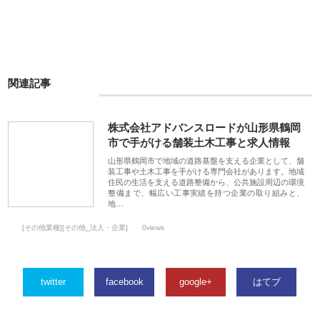
関連記事
株式会社アドバンスロードが山形県鶴岡
市で手がける舗装土木工事と求人情報
山形県鶴岡市で地域の道路基盤を支える企業として、舗
装工事や土木工事を手がける専門会社があります。地域
住民の生活を支える道路整備から、公共施設周辺の環境
整備まで、幅広い工事実績を持つ企業の取り組みと、
地…
[その他業種][その他_法人・企業]
0views
twitter
facebook
google+
はてブ