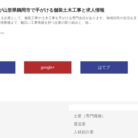
が山形県鶴岡市で手がける舗装土木工事と求人情報
える企業として、舗装工事や土木工事を手がける専門会社があります。地域住民の生活を支
環境整備まで、幅広い工事実績を持つ企業の取り組みと、地…
ews
google+
はてブ
カテゴリー
士業（専門職種）
運送業
人材紹介業