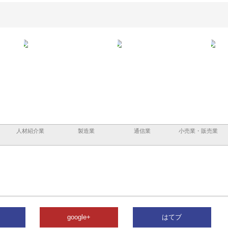
ａｎｙ
株式会社アセットイノベーショ
庭楽株式会社が知多半島と三河
株式
現でき
ンのワンルーム投資で始める資
と名古屋で叶える理想の外構空
で滋
産形成と老後準備
間
人材紹介業
製造業
通信業
小売業・販売業
google+
はてブ