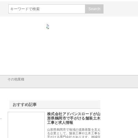
会社ナツハラが建設と鋲螺
株式会社メタルエースの企業サ
株式会社ＣＳＡの事
賀の暮らしを支える理由
イトが提供する充実した情報内
みを徹底解説
容とは
その他業種
おすすめ記事
株式会社アドバンスロードが山
1
形県鶴岡市で手がける舗装土木
工事と求人情報
山形県鶴岡市で地域の道路基盤を支え
る企業として、舗装工事や土木工事を
手がける専門会社があります。地域住