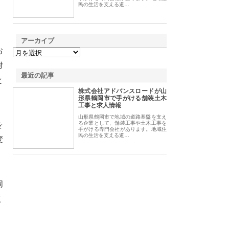
民の生活を支える道…
アーカイブ
お
対
最近の記事
と
株式会社アドバンスロードが山
形県鶴岡市で手がける舗装土木
工事と求人情報
山形県鶴岡市で地域の道路基盤を支え
を
る企業として、舗装工事や土木工事を
手がける専門会社があります。地域住
民の生活を支える道…
変
同
く