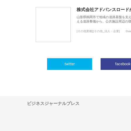
株式会社アドバンスロード
山形県鶴岡市で地域の道路基盤を支
える道路整備から、公共施設周辺の
[その他業種][その他_法人・企業]
0vi
twitter
facebook
ビジネスジャーナルプレス