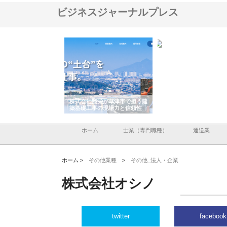
ビジネスジャーナルプレス
ハクシンが大阪で選ば
株式会社翔栄が草津市で担う建
株式会社ＯＮＯｃｏｍｐ
工事の実績と強み
築基礎工事の現場力と信頼性
が岡山から広域配送を実
る理由
ホーム
士業（専門職種）
運送業
ホーム >
その他業種
>
その他_法人・企業
株式会社オシノ
twitter
facebook