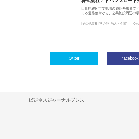
株式会社アドバンスロード
山形県鶴岡市で地域の道路基盤を支
える道路整備から、公共施設周辺の
[その他業種][その他_法人・企業]
0vi
twitter
facebook
ビジネスジャーナルプレス