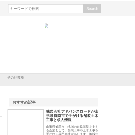
会社ＣＳＡの事業内容と強
株式会社山形道路が手がける舗
ホクシン設備株式会
徹底解説
装工事と土木技術の全容
る給排水空調消火設
績と強み
その他業種
おすすめ記事
株式会社アドバンスロードが山
1
形県鶴岡市で手がける舗装土木
工事と求人情報
山形県鶴岡市で地域の道路基盤を支え
る企業として、舗装工事や土木工事を
手がける専門会社があります。地域住