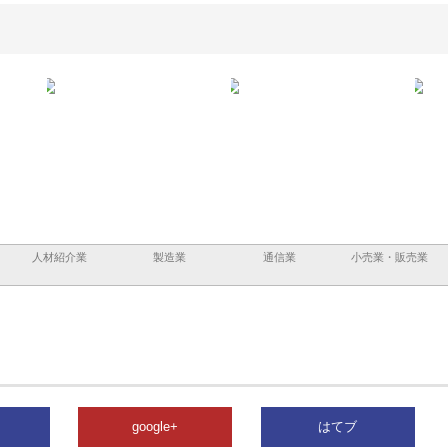
と三河
株式会社ナツハラが建設と鋲螺
株式会社メタルエースの企業サ
株式
外構空
で滋賀の暮らしを支える理由
イトが提供する充実した情報内
みを
容とは
人材紹介業
製造業
通信業
小売業・販売業
google+
はてブ