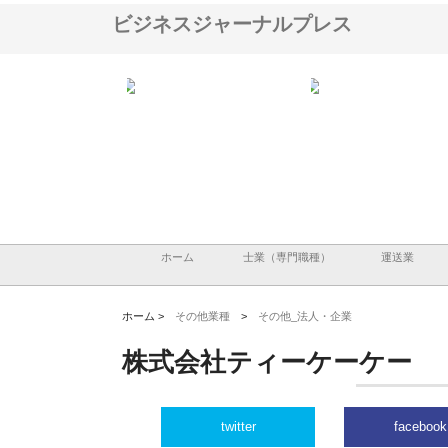
ビジネスジャーナルプレス
ＯＮＯｃｏｍｐａｎｙ
株式会社アセットイノベーショ
庭楽株式会社が知多半島
ら広域配送を実現でき
ンのワンルーム投資で始める資
と名古屋で叶える理想の
産形成と老後準備
間
ホーム
士業（専門職種）
運送業
ホーム >
その他業種
>
その他_法人・企業
株式会社ティーケーケー
twitter
facebook