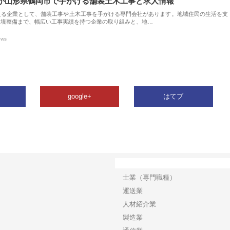
が山形県鶴岡市で手がける舗装土木工事と求人情報
える企業として、舗装工事や土木工事を手がける専門会社があります。地域住民の生活を支
環境整備まで、幅広い工事実績を持つ企業の取り組みと、地…
ews
google+
はてブ
カテゴリー
士業（専門職種）
運送業
人材紹介業
製造業