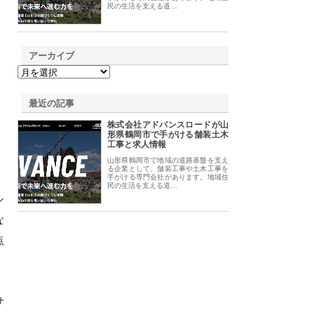
民の生活を支える道…
アーカイブ
最近の記事
株式会社アドバンスロードが山
形県鶴岡市で手がける舗装土木
工事と求人情報
山形県鶴岡市で地域の道路基盤を支え
る企業として、舗装工事や土木工事を
手がける専門会社があります。地域住
民の生活を支える道…
ン
な
点
サ