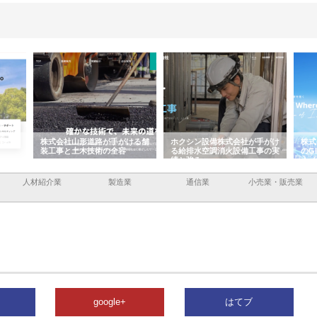
容と強
株式会社山形道路が手がける舗
ホクシン設備株式会社が手がけ
株式
装工事と土木技術の全容
る給排水空調消火設備工事の実
のG
績と強み
入メ
人材紹介業
製造業
通信業
小売業・販売業
google+
はてブ