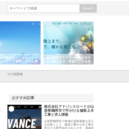
会社東京シー・エム・シー
株式会社アクアスペースが水中
株式会社地盤調査事
ISインフラ管理システム導
から陸上まで一貫施工できる理
れ続ける理由と建設
リット
由
強み
その他業種
おすすめ記事
株式会社アドバンスロードが山
1
形県鶴岡市で手がける舗装土木
工事と求人情報
山形県鶴岡市で地域の道路基盤を支え
る企業として、舗装工事や土木工事を
手がける専門会社があります。地域住