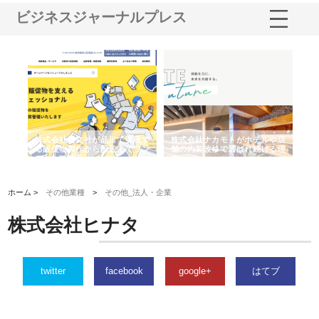
ビジネスジャーナルプレス
現す
株式会社ナカモトがホテルや店
株式会社スプリングエフが選ば
桑
ワン
舗の内装改修で選ばれ続ける理
れる理由とOEMアパレル製造の
ばれ
由
強み
ホーム >
その他業種
>
その他_法人・企業
株式会社ヒナタ
twitter
facebook
google+
はてブ