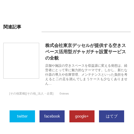
関連記事
株式会社東京デッセルが提供する空きス
ペース活用型ガチャガチャ設置サービス
の全貌
店舗や施設の空きスペースを収益源に変える発想は、経
営者にとって常に魅力的なテーマです。しかし、新たな
什器の導入や在庫管理、メンテナンスといった負担を考
えると二の足を踏んでしまうケースも少なくありませ
ん…
[その他業種][その他_法人・企業]
0views
twitter
facebook
google+
はてブ