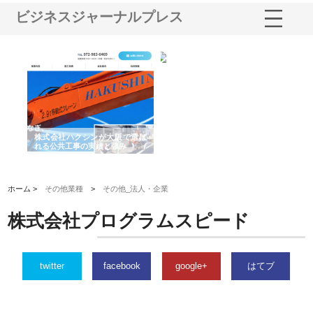
ビジネスジャーナルプレス
阪で選ば
株式会社翔栄が草津市で担う建
株式会社ＯＮＯｃｏｍｐａｎｙ
み
築基礎工事の現場力と信頼性
が岡山から広域配送を実現でき
る理由
ホーム >
その他業種
>
その他_法人・企業
株式会社プログラムスピード
twitter
facebook
google+
はてブ