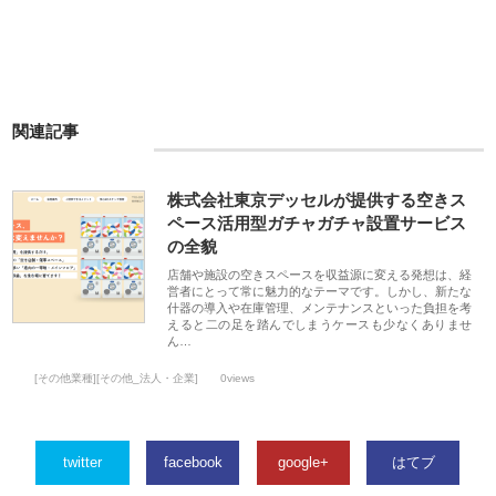
関連記事
株式会社東京デッセルが提供する空きス
ペース活用型ガチャガチャ設置サービス
の全貌
店舗や施設の空きスペースを収益源に変える発想は、経
営者にとって常に魅力的なテーマです。しかし、新たな
什器の導入や在庫管理、メンテナンスといった負担を考
えると二の足を踏んでしまうケースも少なくありませ
ん…
[その他業種][その他_法人・企業]
0views
twitter
facebook
google+
はてブ