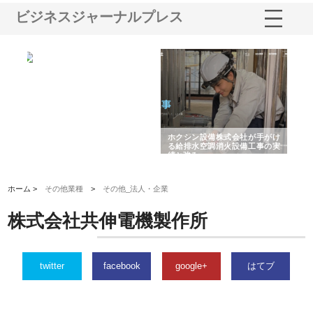
ビジネスジャーナルプレス
と強
株式会社山形道路が手がける舗
ホクシン設備株式会社が手がけ
株
装工事と土木技術の全容
る給排水空調消火設備工事の実
の
績と強み
入
ホーム >
その他業種
>
その他_法人・企業
株式会社共伸電機製作所
twitter
facebook
google+
はてブ