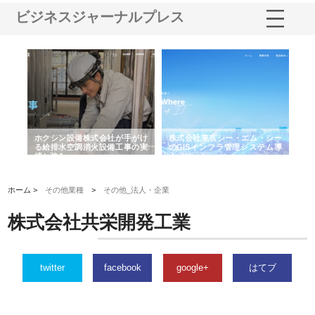
ビジネスジャーナルプレス
る舗
ホクシン設備株式会社が手がけ
株式会社東京シー・エム・シー
株
る給排水空調消火設備工事の実
のGISインフラ管理システム導
か
績と強み
入メリット
由
ホーム >
その他業種
>
その他_法人・企業
株式会社共栄開発工業
twitter
facebook
google+
はてブ