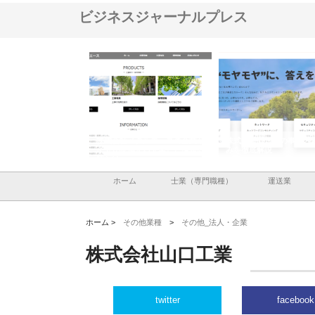
ビジネスジャーナルプレス
ナツハラが建設と鋲螺
株式会社メタルエースの企業サ
株式会社ＣＳＡの事業内
暮らしを支える理由
イトが提供する充実した情報内
みを徹底解説
容とは
ホーム
士業（専門職種）
運送業
ホーム >
その他業種
>
その他_法人・企業
株式会社山口工業
twitter
facebook