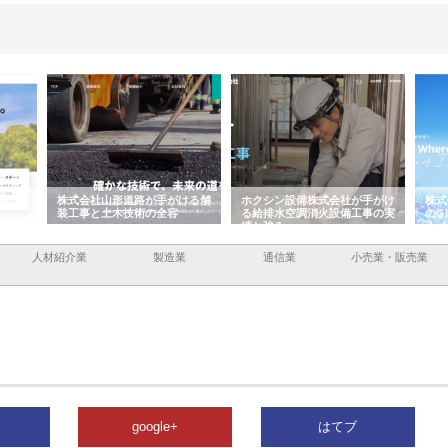
容と強
株式会社山形道路が手がける舗
ホクシン設備株式会社が手がけ
株式
装工事と土木技術の全容
る給排水空調消火設備工事の実
のG
績と強み
入メ
人材紹介業
製造業
通信業
小売業・販売業
google+
はてブ