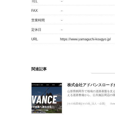
TEL
－
FAX
－
営業時間
－
定休日
－
URL
https://www.yamaguchi-kougyo.jp/
関連記事
株式会社アドバンスロード
山形県鶴岡市で地域の道路基盤を支
える道路整備から、公共施設周辺の
[その他業種][その他_法人・企業]
0vi