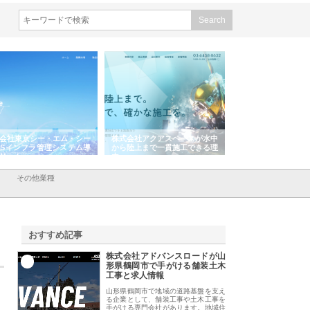
会社東京シー・エム・シー
株式会社アクアスペースが水中
株式会社地盤調査事
ISインフラ管理システム導
から陸上まで一貫施工できる理
れ続ける理由と建設
リット
由
強み
その他業種
おすすめ記事
株式会社アドバンスロードが山
1
形県鶴岡市で手がける舗装土木
工事と求人情報
山形県鶴岡市で地域の道路基盤を支え
る企業として、舗装工事や土木工事を
手がける専門会社があります。地域住