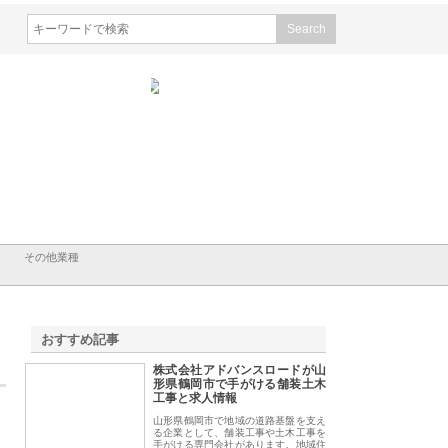
株式会社が知多半島と三河
株式会社ナツハラが建設と鋲螺
株式会社メタルエー
古屋で叶える理想の外構空
で滋賀の暮らしを支える理由
イトが提供する充実
容とは
その他業種
おすすめ記事
株式会社アドバンスロードが山
1
形県鶴岡市で手がける舗装土木
工事と求人情報
山形県鶴岡市で地域の道路基盤を支え
る企業として、舗装工事や土木工事を
手がける専門会社があります。地域住