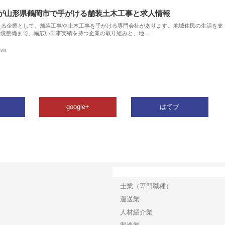
が山形県鶴岡市で手がける舗装土木工事と求人情報
える企業として、舗装工事や土木工事を手がける専門会社があります。地域住民の生活を支
環境整備まで、幅広い工事実績を持つ企業の取り組みと、地…
ews
google+
はてブ
カテゴリー
士業（専門職種）
運送業
人材紹介業