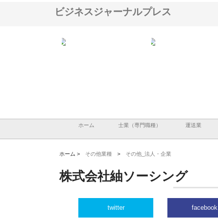
ビジネスジャーナルプレス
株式会社が印刷会社に
株式会社ハクシンが大阪で選ば
株式会社翔栄が草津市で
紙提案力と供給体制
れる公共工事の実績と強み
築基礎工事の現場力と信
ホーム
士業（専門職種）
運送業
ホーム >
その他業種
>
その他_法人・企業
株式会社紬ソーシング
twitter
facebook