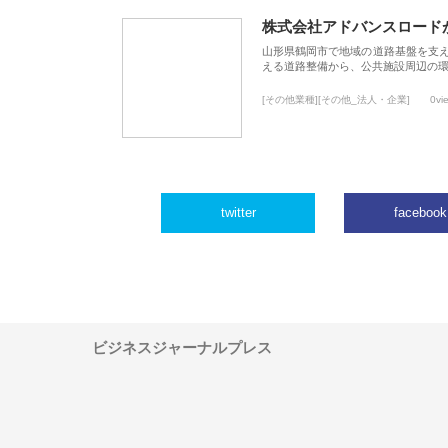
株式会社アドバンスロード
山形県鶴岡市で地域の道路基盤を支
える道路整備から、公共施設周辺の
[その他業種][その他_法人・企業]
0vi
twitter
facebook
ビジネスジャーナルプレス