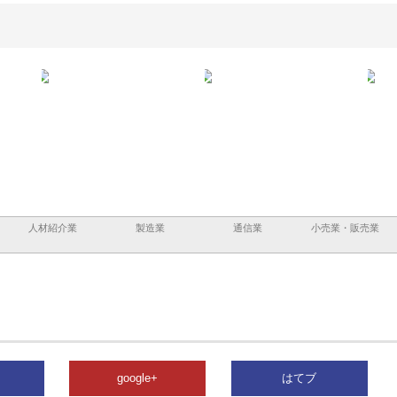
担う建
株式会社ＯＮＯｃｏｍｐａｎｙ
株式会社アセットイノベーショ
庭楽
頼性
が岡山から広域配送を実現でき
ンのワンルーム投資で始める資
と名
る理由
産形成と老後準備
間
人材紹介業
製造業
通信業
小売業・販売業
google+
はてブ