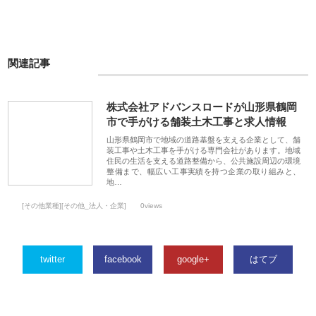
関連記事
株式会社アドバンスロードが山形県鶴岡
市で手がける舗装土木工事と求人情報
山形県鶴岡市で地域の道路基盤を支える企業として、舗
装工事や土木工事を手がける専門会社があります。地域
住民の生活を支える道路整備から、公共施設周辺の環境
整備まで、幅広い工事実績を持つ企業の取り組みと、
地…
[その他業種][その他_法人・企業]
0views
twitter
facebook
google+
はてブ