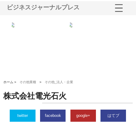
ビジネスジャーナルプレス
選ば
株式会社名神精工の最新ニュー
有限会社エム・ビルドが南多摩
有
ルの
スリリース一覧と注目トピック
で選ばれる道路舗装と土木工事
ネ
の実力
ホーム >
その他業種
>
その他_法人・企業
株式会社電光石火
twitter
facebook
google+
はてブ