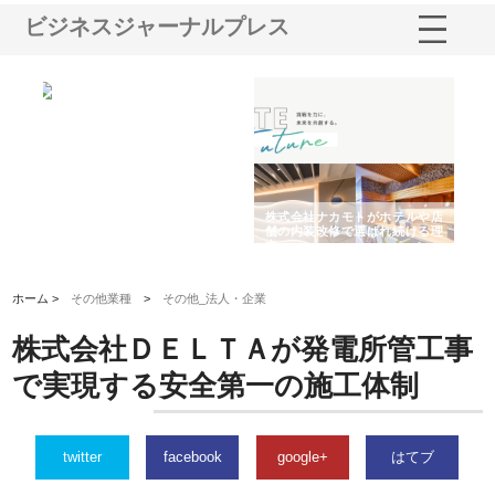
ビジネスジャーナルプレス
ノー
株式会社耕文社が品川で実現す
株式会社ナカモトがホテルや店
株
の専
る販促物製作から配送までワン
舗の内装改修で選ばれ続ける理
れ
ストップ対応
由
強
ホーム >
その他業種
>
その他_法人・企業
株式会社ＤＥＬＴＡが発電所管工事
で実現する安全第一の施工体制
twitter
facebook
google+
はてブ