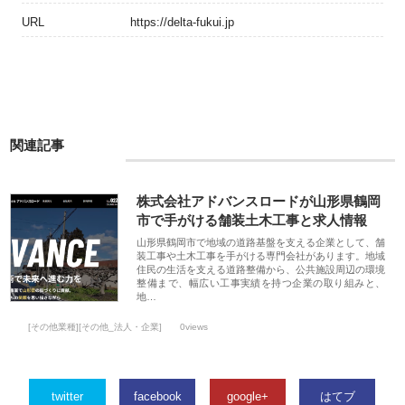
URL
https://delta-fukui.jp
関連記事
株式会社アドバンスロードが山形県鶴岡
市で手がける舗装土木工事と求人情報
山形県鶴岡市で地域の道路基盤を支える企業として、舗
装工事や土木工事を手がける専門会社があります。地域
住民の生活を支える道路整備から、公共施設周辺の環境
整備まで、幅広い工事実績を持つ企業の取り組みと、
地…
[その他業種][その他_法人・企業]
0views
twitter
facebook
google+
はてブ