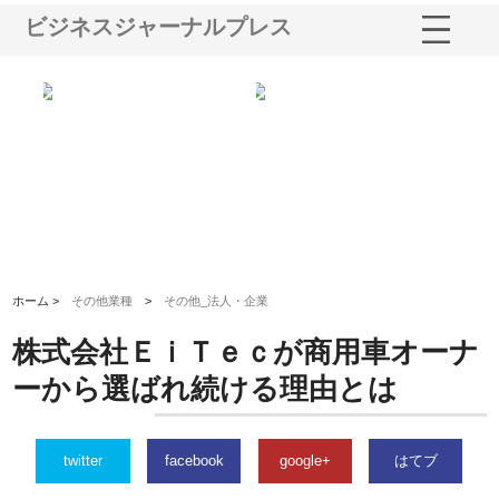
ビジネスジャーナルプレス
業サ
株式会社ＣＳＡの事業内容と強
株式会社山形道路が手がける舗
ホ
報内
みを徹底解説
装工事と土木技術の全容
る
績
ホーム >
その他業種
>
その他_法人・企業
株式会社ＥｉＴｅｃが商用車オーナ
ーから選ばれ続ける理由とは
twitter
facebook
google+
はてブ