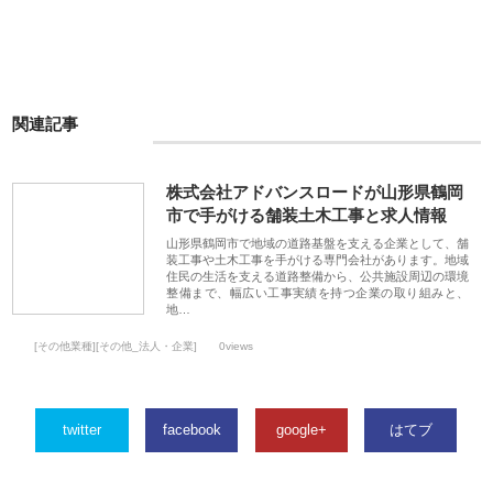
関連記事
株式会社アドバンスロードが山形県鶴岡
市で手がける舗装土木工事と求人情報
山形県鶴岡市で地域の道路基盤を支える企業として、舗
装工事や土木工事を手がける専門会社があります。地域
住民の生活を支える道路整備から、公共施設周辺の環境
整備まで、幅広い工事実績を持つ企業の取り組みと、
地…
[その他業種][その他_法人・企業]
0views
twitter
facebook
google+
はてブ