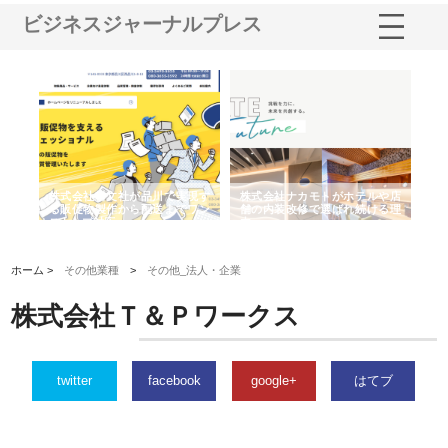
ビジネスジャーナルプレス
ノー
株式会社耕文社が品川で実現す
株式会社ナカモトがホテルや店
株
の専
る販促物製作から配送までワン
舗の内装改修で選ばれ続ける理
れ
ストップ対応
由
強
ホーム >
その他業種
>
その他_法人・企業
株式会社Ｔ＆Ｐワークス
twitter
facebook
google+
はてブ