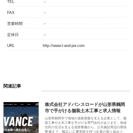
TEL
－
FAX
－
営業時間
－
定休日
－
URL
http://www.t-and-pw.com
関連記事
株式会社アドバンスロードが山形県鶴岡
市で手がける舗装土木工事と求人情報
山形県鶴岡市で地域の道路基盤を支える企業として、舗
装工事や土木工事を手がける専門会社があります。地域
住民の生活を支える道路整備から、公共施設周辺の環境
整備まで、幅広い工事実績を持つ企業の取り組みと、