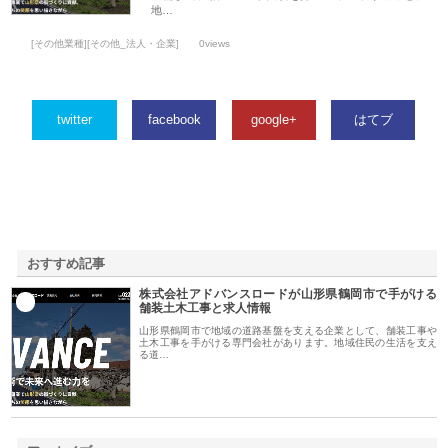
地…
[その他業種][その他_法人・企業]
0views
twitter
facebook
google+
はてブ
おすすめ記事
株式会社アドバンスロードが山形県鶴岡市で手がける
1
舗装土木工事と求人情報
山形県鶴岡市で地域の道路基盤を支える企業として、舗装工事や
土木工事を手がける専門会社があります。地域住民の生活を支え
る道…