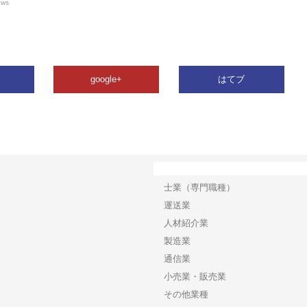
ews
google+
はてブ
カテゴリー
士業（専門職種）
運送業
人材紹介業
製造業
通信業
小売業・販売業
その他業種