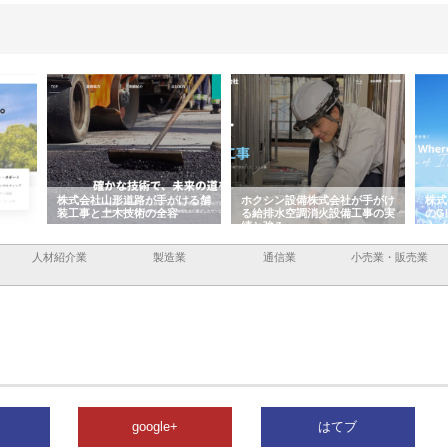
手がける舗
ホクシン設備株式会社が手がけ
株式会社東京シー・エム・シー
全容
る給排水空調消火設備工事の実
のGISインフラ管理システム導
績と強み
入メリット
人材紹介業
製造業
通信業
小売業・販売業
google+
はてブ