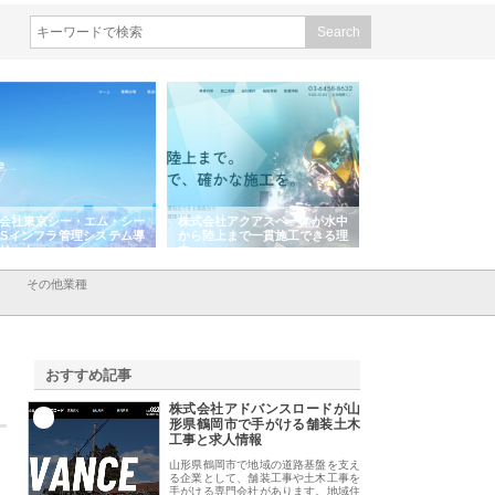
株式会社アクアスペースが水中
株式会社地盤調査事務所が選ば
株式会社名神精
から陸上まで一貫施工できる理
れ続ける理由と建設コンサルの
スリリース一覧
由
強み
その他業種
おすすめ記事
株式会社アドバンスロードが山
1
形県鶴岡市で手がける舗装土木
工事と求人情報
山形県鶴岡市で地域の道路基盤を支え
る企業として、舗装工事や土木工事を
手がける専門会社があります。地域住