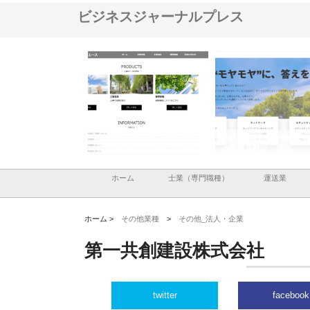
ビジネスジャーナルプレス
式会社メタルエースの企業サ
株式会社ＣＳＡの事業内容と強
株式会社山形道路が
トが提供する充実した情報内
みを徹底解説
装工事と土木技術の
とは
ホーム
士業（専門職種）
運送業
ホーム >
その他業種
>
その他_法人・企業
第一共創建設株式会社
twitter
facebook