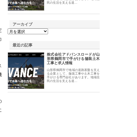
民の生活を支える道…
アーカイブ
定
力
最近の記事
株式会社アドバンスロードが山
形県鶴岡市で手がける舗装土木
工事と求人情報
ス
山形県鶴岡市で地域の道路基盤を支え
機
る企業として、舗装工事や土木工事を
手がける専門会社があります。地域住
民の生活を支える道…
の
に