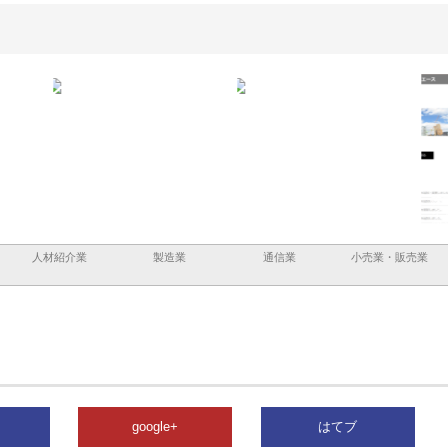
ーショ
庭楽株式会社が知多半島と三河
株式会社ナツハラが建設と鋲螺
株式
める資
と名古屋で叶える理想の外構空
で滋賀の暮らしを支える理由
イト
間
容と
人材紹介業
製造業
通信業
小売業・販売業
google+
はてブ