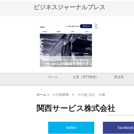
ビジネスジャーナルプレス
翔栄が草津市で担う建
株式会社ＯＮＯｃｏｍｐａｎｙ
株式会社アセットイノベ
事の現場力と信頼性
が岡山から広域配送を実現でき
ンのワンルーム投資で始
る理由
産形成と老後準備
ホーム
士業（専門職種）
運送業
ホーム >
その他業種
>
その他_法人・企業
関西サービス株式会社
twitter
facebook