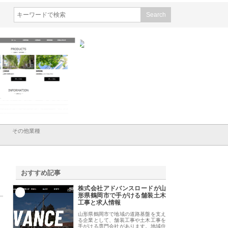
会社メタルエースの企業サ
株式会社ＣＳＡの事業内容と強
株式会社山形道路が
が提供する充実した情報内
みを徹底解説
装工事と土木技術の
は
その他業種
おすすめ記事
株式会社アドバンスロードが山
1
形県鶴岡市で手がける舗装土木
工事と求人情報
山形県鶴岡市で地域の道路基盤を支え
る企業として、舗装工事や土木工事を
手がける専門会社があります。地域住