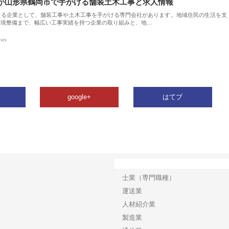
が山形県鶴岡市で手がける舗装土木工事と求人情報
える企業として、舗装工事や土木工事を手がける専門会社があります。地域住民の生活を支
環境整備まで、幅広い工事実績を持つ企業の取り組みと、地…
ews
google+
はてブ
カテゴリー
士業（専門職種）
運送業
人材紹介業
製造業