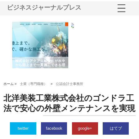
ビジネスジャーナルプレス
シー
株式会社アクアスペースが水中
株式会社地盤調査事務所が選ば
株
ム導
から陸上まで一貫施工できる理
れ続ける理由と建設コンサルの
ス
由
強み
ホーム >
士業（専門職種）
>
公認会計士事務所
北洋美装工業株式会社のゴンドラ工
法で安心の外壁メンテナンスを実現
twitter
facebook
google+
はてブ