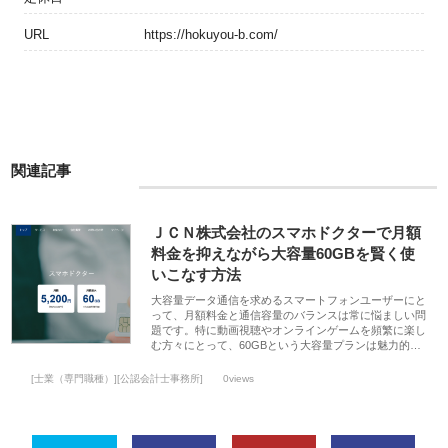
URL
https://hokuyou-b.com/
関連記事
ＪＣＮ株式会社のスマホドクターで月額
料金を抑えながら大容量60GBを賢く使
いこなす方法
大容量データ通信を求めるスマートフォンユーザーにと
って、月額料金と通信容量のバランスは常に悩ましい問
題です。特に動画視聴やオンラインゲームを頻繁に楽し
む方々にとって、60GBという大容量プランは魅力的…
[士業（専門職種）][公認会計士事務所]
0views