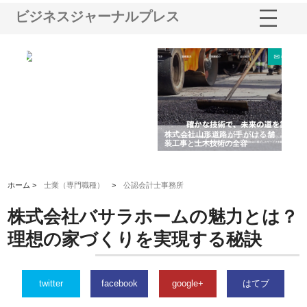
ビジネスジャーナルプレス
業サ
株式会社ＣＳＡの事業内容と強
株式会社山形道路が手がける舗
ホ
報内
みを徹底解説
装工事と土木技術の全容
る
績
ホーム >
士業（専門職種）
>
公認会計士事務所
株式会社バサラホームの魅力とは？
理想の家づくりを実現する秘訣
twitter
facebook
google+
はてブ