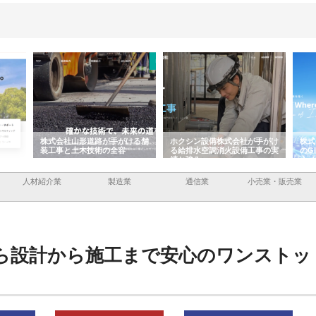
容と強
株式会社山形道路が手がける舗
ホクシン設備株式会社が手がけ
株式
装工事と土木技術の全容
る給排水空調消火設備工事の実
のG
績と強み
入メ
人材紹介業
製造業
通信業
小売業・販売業
ら設計から施工まで安心のワンストッ