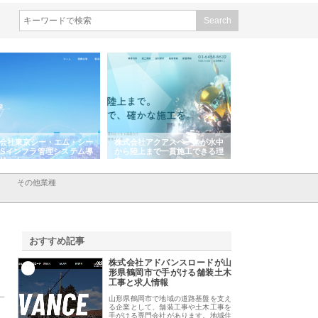
会社東京シー・エム・シー
株式会社アクアスペースが水中
株式会社地盤調査事
ISインフラ管理システム導
から陸上まで一貫施工できる理
れ続ける理由と建設
リット
由
強み
その他業種
おすすめ記事
株式会社アドバンスロードが山
1
形県鶴岡市で手がける舗装土木
工事と求人情報
山形県鶴岡市で地域の道路基盤を支え
る企業として、舗装工事や土木工事を
手がける専門会社があります。地域住