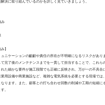
題解決に取り組んでいるのかを詳しく見ていきましょう。
強み
保
強み】
ミュニケーションの齟齬や責任の所在が不明確になるリスクがあり
して完了後のメンテナンスまでを一貫して担当することで、これら
された細かな要件が施工段階でも正確に反映され、万が一の不具合
産業用設備や商業施設など、複雑な電気系統を必要とする現場では
となります。また、顧客との打ち合わせ回数の削減や工期の短縮に
ます。
】