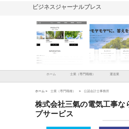
ビジネスジャーナルプレス
ナツハラが建設と鋲螺
株式会社メタルエースの企業サ
株式会社ＣＳＡの事業内
暮らしを支える理由
イトが提供する充実した情報内
みを徹底解説
容とは
ホーム
士業（専門職種）
運送業
ホーム >
士業（専門職種）
>
公認会計士事務所
株式会社三氣の電気工事な
プサービス