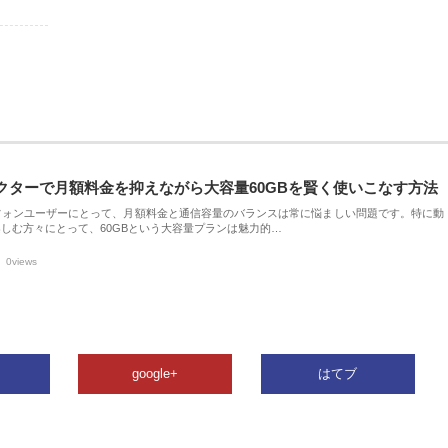
クターで月額料金を抑えながら大容量60GBを賢く使いこなす方法
フォンユーザーにとって、月額料金と通信容量のバランスは常に悩ましい問題です。特に動
しむ方々にとって、60GBという大容量プランは魅力的…
0views
google+
はてブ