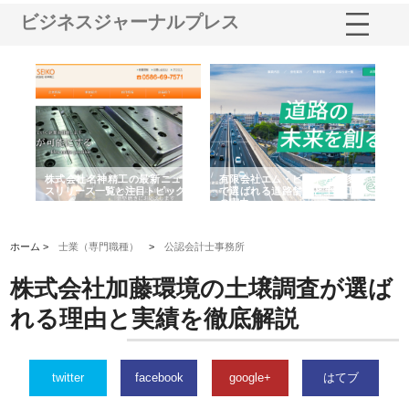
ビジネスジャーナルプレス
選ば
株式会社名神精工の最新ニュー
有限会社エム・ビルドが南多摩
有
ルの
スリリース一覧と注目トピック
で選ばれる道路舗装と土木工事
ネ
の実力
ホーム >
士業（専門職種）
>
公認会計士事務所
株式会社加藤環境の土壌調査が選ば
れる理由と実績を徹底解説
twitter
facebook
google+
はてブ