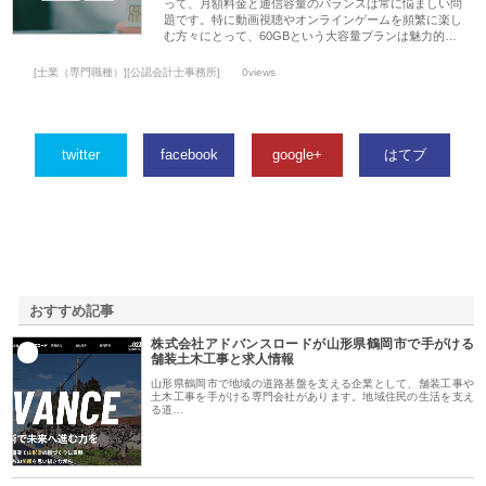
って、月額料金と通信容量のバランスは常に悩ましい問
題です。特に動画視聴やオンラインゲームを頻繁に楽し
む方々にとって、60GBという大容量プランは魅力的…
[士業（専門職種）][公認会計士事務所]
0views
twitter
facebook
google+
はてブ
おすすめ記事
株式会社アドバンスロードが山形県鶴岡市で手がける
1
舗装土木工事と求人情報
山形県鶴岡市で地域の道路基盤を支える企業として、舗装工事や
土木工事を手がける専門会社があります。地域住民の生活を支え
る道…