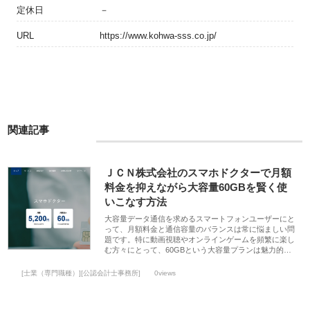
定休日
－
URL
https://www.kohwa-sss.co.jp/
関連記事
ＪＣＮ株式会社のスマホドクターで月額
料金を抑えながら大容量60GBを賢く使
いこなす方法
大容量データ通信を求めるスマートフォンユーザーにと
って、月額料金と通信容量のバランスは常に悩ましい問
題です。特に動画視聴やオンラインゲームを頻繁に楽し
む方々にとって、60GBという大容量プランは魅力的…
[士業（専門職種）][公認会計士事務所]
0views