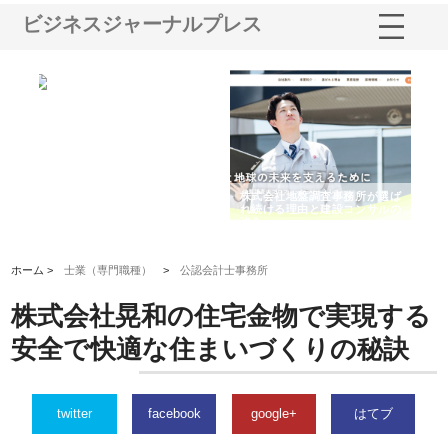
ビジネスジャーナルプレス
シー
株式会社アクアスペースが水中
株式会社地盤調査事務所が選ば
株
ム導
から陸上まで一貫施工できる理
れ続ける理由と建設コンサルの
ス
由
強み
ホーム >
士業（専門職種）
>
公認会計士事務所
株式会社晃和の住宅金物で実現する
安全で快適な住まいづくりの秘訣
twitter
facebook
google+
はてブ