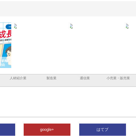
と鋲螺
株式会社メタルエースの企業サ
株式会社ＣＳＡの事業内容と強
株式
理由
イトが提供する充実した情報内
みを徹底解説
装工
容とは
人材紹介業
製造業
通信業
小売業・販売業
google+
はてブ