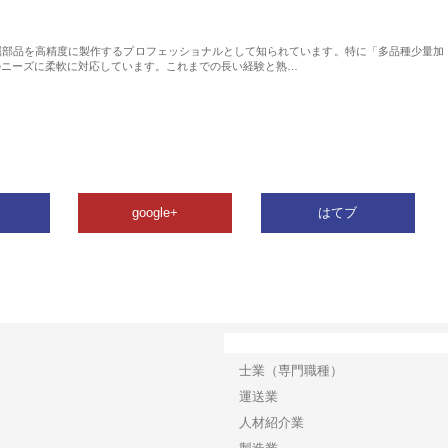
属部品を高精度に製作するプロフェッショナルとして知られています。特に「多品種少量加
のニーズに柔軟に対応しています。これまでの長い経験と熟…
google+
はてブ
カテゴリー
士業（専門職種）
運送業
人材紹介業