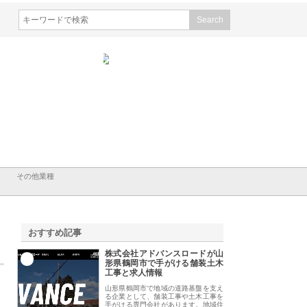
会社山形道路が手がける舗
ホクシン設備株式会社が手がけ
株式会社東京シー・
事と土木技術の全容
る給排水空調消火設備工事の実
のGISインフラ管理
績と強み
入メリット
その他業種
おすすめ記事
株式会社アドバンスロードが山
1
形県鶴岡市で手がける舗装土木
工事と求人情報
山形県鶴岡市で地域の道路基盤を支え
る企業として、舗装工事や土木工事を
手がける専門会社があります。地域住