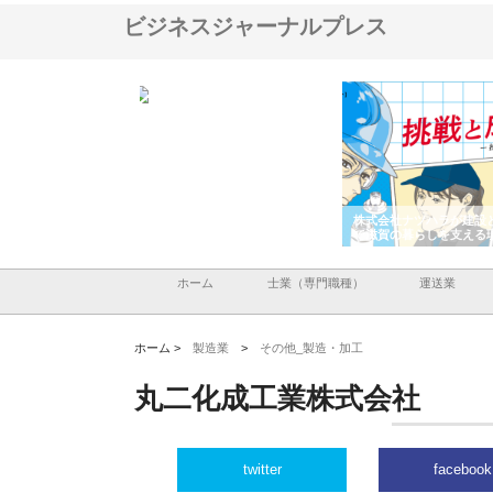
ビジネスジャーナルプレス
アセットイノベーショ
庭楽株式会社が知多半島と三河
株式会社ナツハラが建設
ルーム投資で始める資
と名古屋で叶える理想の外構空
で滋賀の暮らしを支える
老後準備
間
ホーム
士業（専門職種）
運送業
ホーム >
製造業
>
その他_製造・加工
丸二化成工業株式会社
twitter
facebook