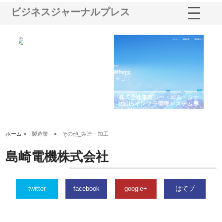
ビジネスジャーナルプレス
る舗
ホクシン設備株式会社が手がけ
株式会社東京シー・エム・シー
株
る給排水空調消火設備工事の実
のGISインフラ管理システム導
か
績と強み
入メリット
由
ホーム >
製造業
>
その他_製造・加工
島崎電機株式会社
twitter
facebook
google+
はてブ