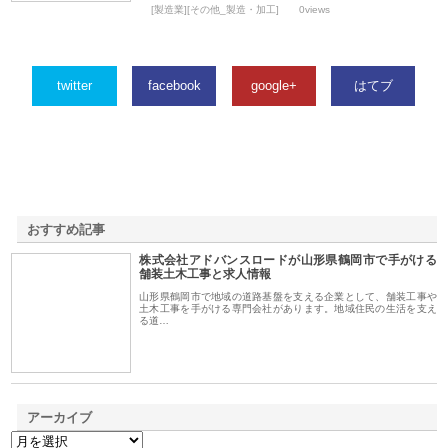
[製造業][その他_製造・加工]
0views
twitter
facebook
google+
はてブ
おすすめ記事
株式会社アドバンスロードが山形県鶴岡市で手がける
1
舗装土木工事と求人情報
山形県鶴岡市で地域の道路基盤を支える企業として、舗装工事や
土木工事を手がける専門会社があります。地域住民の生活を支え
る道…
アーカイブ