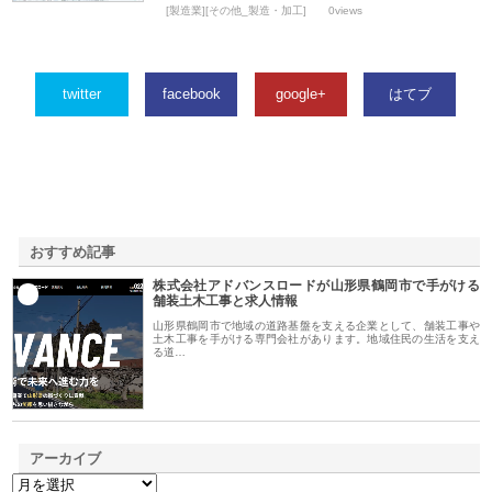
[製造業][その他_製造・加工]
0views
twitter
facebook
google+
はてブ
おすすめ記事
株式会社アドバンスロードが山形県鶴岡市で手がける
1
舗装土木工事と求人情報
山形県鶴岡市で地域の道路基盤を支える企業として、舗装工事や
土木工事を手がける専門会社があります。地域住民の生活を支え
る道…
アーカイブ