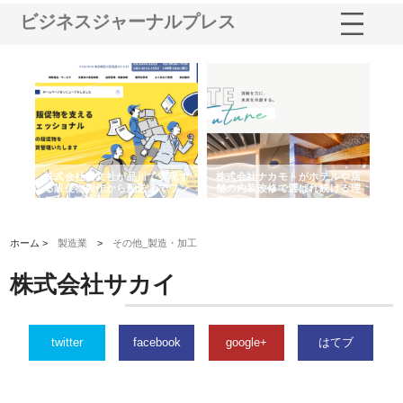
ビジネスジャーナルプレス
ノー
株式会社耕文社が品川で実現す
株式会社ナカモトがホテルや店
株
の専
る販促物製作から配送までワン
舗の内装改修で選ばれ続ける理
れ
ストップ対応
由
強
ホーム >
製造業
>
その他_製造・加工
株式会社サカイ
twitter
facebook
google+
はてブ