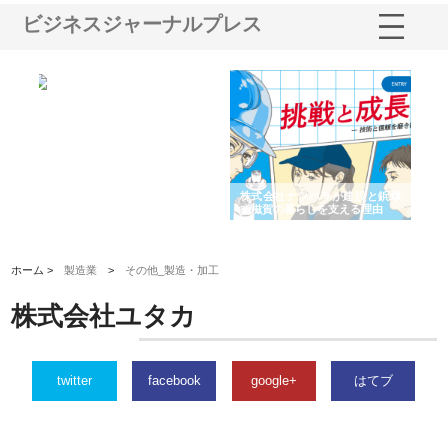
ビジネスジャーナルプレス
ショ
庭楽株式会社が知多半島と三河
株式会社ナツハラが建設と鋲螺
株
る資
と名古屋で叶える理想の外構空
で滋賀の暮らしを支える理由
イ
間
容
ホーム >
製造業
>
その他_製造・加工
株式会社ユタカ
twitter
facebook
google+
はてブ