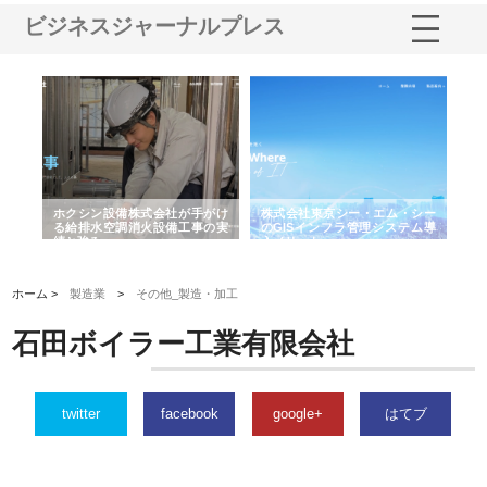
ビジネスジャーナルプレス
る舗
ホクシン設備株式会社が手がけ
株式会社東京シー・エム・シー
株
る給排水空調消火設備工事の実
のGISインフラ管理システム導
か
績と強み
入メリット
由
ホーム >
製造業
>
その他_製造・加工
石田ボイラー工業有限会社
twitter
facebook
google+
はてブ