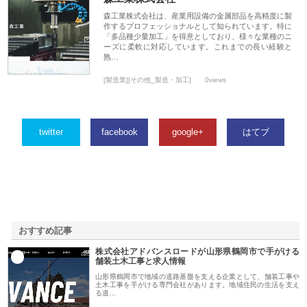
森工業株式会社は、産業用設備の金属部品を高精度に製
作するプロフェッショナルとして知られています。特に
「多品種少量加工」を得意としており、様々な業種のニ
ーズに柔軟に対応しています。これまでの長い経験と
熟…
[製造業][その他_製造・加工]
0views
twitter
facebook
google+
はてブ
おすすめ記事
株式会社アドバンスロードが山形県鶴岡市で手がける
1
舗装土木工事と求人情報
山形県鶴岡市で地域の道路基盤を支える企業として、舗装工事や
土木工事を手がける専門会社があります。地域住民の生活を支え
る道…