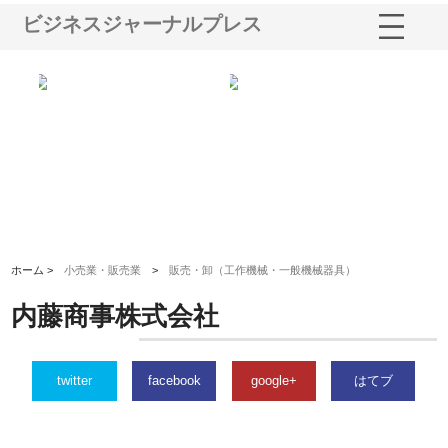
ビジネスジャーナルプレス
選ば
株式会社名神精工の最新ニュー
有限会社エム・ビルドが南多摩
有
ルの
スリリース一覧と注目トピック
で選ばれる道路舗装と土木工事
ネ
の実力
ホーム >
小売業・販売業
>
販売・卸（工作機械・一般機械器具）
内藤商事株式会社
twitter
facebook
google+
はてブ