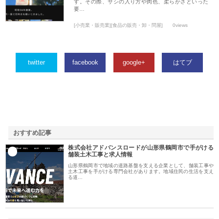
す。その際、サシの入り方や肉色、柔らかさといった
要…
[小売業・販売業][食品の販売・卸・問屋]
0views
twitter
facebook
google+
はてブ
おすすめ記事
株式会社アドバンスロードが山形県鶴岡市で手がける
1
舗装土木工事と求人情報
山形県鶴岡市で地域の道路基盤を支える企業として、舗装工事や
土木工事を手がける専門会社があります。地域住民の生活を支え
る道…