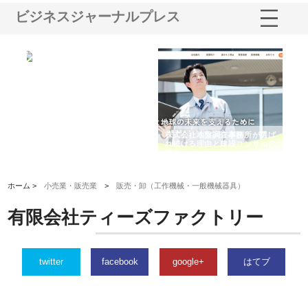
ビジネスジャーナルプレス
シー
株式会社アクアスペースが水中
株式会社地盤調査事務所が選ば
株
ム導
から陸上まで一貫施工できる理
れ続ける理由と建設コンサルの
ス
由
強み
ホーム >
小売業・販売業
>
販売・卸（工作機械・一般機械器具）
有限会社ティーズファクトリー
twitter
facebook
google+
はてブ