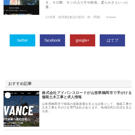
す。その際、サシの入り方や肉色、柔らかさといった
要…
[小売業・販売業][食品の販売・卸・問屋]
0views
twitter
facebook
google+
はてブ
おすすめ記事
株式会社アドバンスロードが山形県鶴岡市で手がける
1
舗装土木工事と求人情報
山形県鶴岡市で地域の道路基盤を支える企業として、舗装工事や
土木工事を手がける専門会社があります。地域住民の生活を支え
る道…