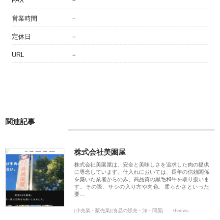
FAX
－
営業時間
－
定休日
－
URL
－
関連記事
株式会社美園屋
株式会社美園屋は、安全と美味しさを追求した肉の提供
に専念しています。仕入れにおいては、長年の信頼関係
を築いた業者からのみ、高品質の黒毛和牛を取り扱いま
す。その際、サシの入り方や肉色、柔らかさといった
要…
[小売業・販売業][食品の販売・卸・問屋]
0views