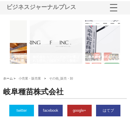
ビジネスジャーナルプレス
や店
株式会社スプリングエフが選ば
桑木給食株式会社が福山市で選
株
る理
れる理由とOEMアパレル製造の
ばれる手作り弁当配達の理由
れ
強み
ホーム >
小売業・販売業
>
その他_販売・卸
岐阜種苗株式会社
twitter
facebook
google+
はてブ