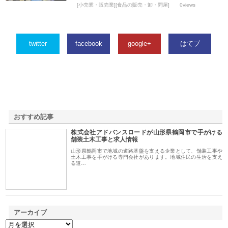
[小売業・販売業][食品の販売・卸・問屋]
0views
twitter
facebook
google+
はてブ
おすすめ記事
株式会社アドバンスロードが山形県鶴岡市で手がける
1
舗装土木工事と求人情報
山形県鶴岡市で地域の道路基盤を支える企業として、舗装工事や
土木工事を手がける専門会社があります。地域住民の生活を支え
る道…
アーカイブ