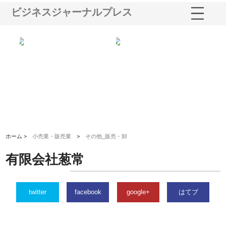
ビジネスジャーナルプレス
シー
株式会社アクアスペースが水中
株式会社地盤調査事務所が選ば
株
ム導
から陸上まで一貫施工できる理
れ続ける理由と建設コンサルの
ス
由
強み
ホーム >
小売業・販売業
>
その他_販売・卸
有限会社葱常
twitter
facebook
google+
はてブ