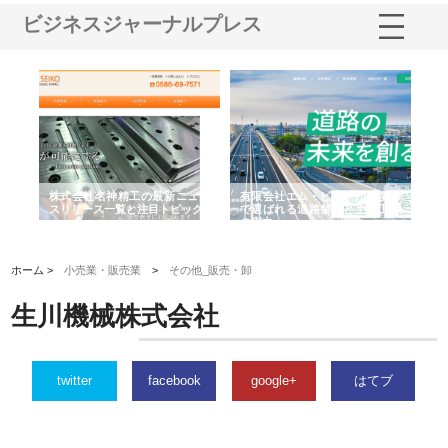
ビジネスジャーナルプレス
選ば
株式会社名神精工の最新ニュー
有限会社エム・ビルドが南多摩
有
ルの
スリリース一覧と注目トピック
で選ばれる道路舗装と土木工事
ネ
の実力
ホーム >
小売業・販売業
>
その他_販売・卸
生川機械株式会社
twitter
facebook
google+
はてブ