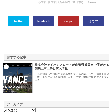
[小売業・販売業][食品の販売・卸・問屋]
0views
twitter
facebook
google+
はてブ
おすすめ記事
株式会社アドバンスロードが山形県鶴岡市で手がける
1
舗装土木工事と求人情報
山形県鶴岡市で地域の道路基盤を支える企業として、舗装工事や
土木工事を手がける専門会社があります。地域住民の生活を支え
る道…
アーカイブ