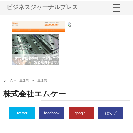
ビジネスジャーナルプレス
選ば
株式会社名神精工の最新ニュー
有限会社エム・ビルドが南多摩
有
ルの
スリリース一覧と注目トピック
で選ばれる道路舗装と土木工事
ネ
の実力
ホーム >
運送業
>
運送業
株式会社エムケー
twitter
facebook
google+
はてブ