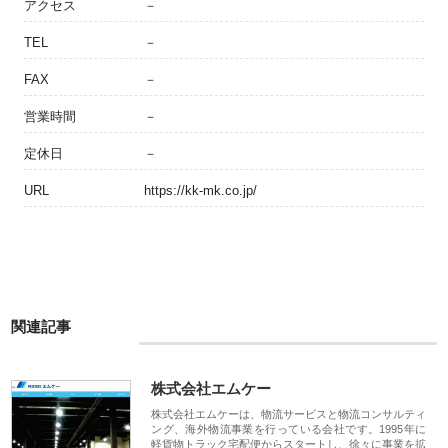
アクセス
－
TEL
－
FAX
－
営業時間
－
定休日
－
URL
https://kk-mk.co.jp/
関連記事
株式会社エムケー
株式会社エムケーは、物流サービスと物流コンサルティ
ング、海外物流事業を行っている会社です。1995年に
軽貨物トラック宅配便からスタートし、徐々に事業を拡