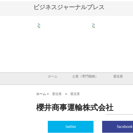
ビジネスジャーナルプレス
ＯＮＯｃｏｍｐａｎｙ
株式会社アセットイノベーショ
庭楽株式会社が知多半島
ら広域配送を実現でき
ンのワンルーム投資で始める資
と名古屋で叶える理想の
産形成と老後準備
間
ホーム
士業（専門職種）
運送業
ホーム >
運送業
>
運送業
櫻井商事運輸株式会社
twitter
facebook