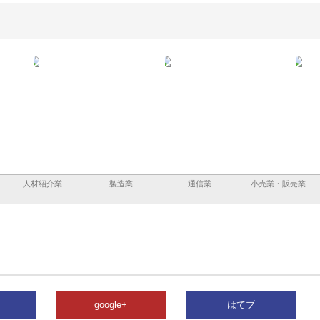
と三河
株式会社ナツハラが建設と鋲螺
株式会社メタルエースの企業サ
株式
外構空
で滋賀の暮らしを支える理由
イトが提供する充実した情報内
みを
容とは
人材紹介業
製造業
通信業
小売業・販売業
google+
はてブ