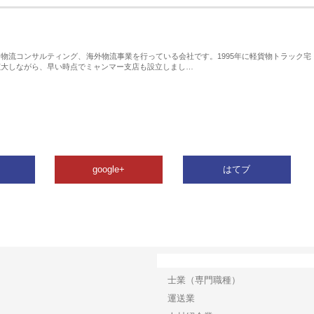
物流コンサルティング、海外物流事業を行っている会社です。1995年に軽貨物トラック宅
拡大しながら、早い時点でミャンマー支店も設立しまし…
google+
はてブ
カテゴリー
士業（専門職種）
運送業