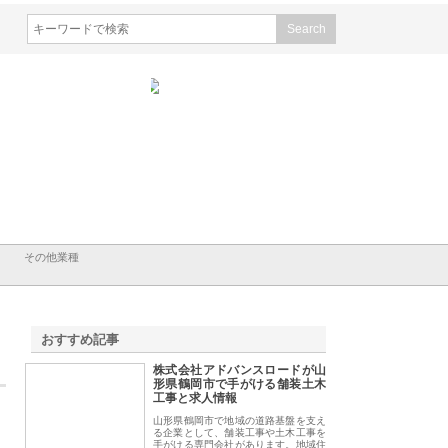
会社ＣＳＡの事業内容と強
株式会社山形道路が手がける舗
ホクシン設備株式会
徹底解説
装工事と土木技術の全容
る給排水空調消火設
績と強み
その他業種
おすすめ記事
株式会社アドバンスロードが山
1
形県鶴岡市で手がける舗装土木
工事と求人情報
山形県鶴岡市で地域の道路基盤を支え
る企業として、舗装工事や土木工事を
手がける専門会社があります。地域住